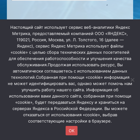
‘
Настоящий сайт использует сервис веб-аналитики Яндекс
Метрика, предоставляемый компанией ООО «ЯНДЕКС»,
119021, Россия, Москва, ул. Л. Толстого, 16 (далее —
Яндекс), сервис Яндекс Метрика использует файлы
«cookie» с целью сбора технических данных посетителей
для обеспечения работоспособности и улучшения качества
обслуживания.Продолжая использовать ресурс, Вы
ООО "ИНФО-Магистраль".
автоматически соглашаетесь с использованием данных
Наши реквизиты
технологий.Собранная при помощи «cookie» информация
Политика в отношении обработки персональных
не может идентифицировать вас, однако может помочь нам
улучшить работу нашего сайта. Информация об
данных
использовании вами данного сайта, собранная при помощи
Номер тех. поддержки: +7 (3452) 395 - 000
«cookie», будет передаваться Яндексу и храниться на
серверах Яндекса в Российской Федерации. Вы можете
отказаться от использования «cookie», выбрав
соответствующие настройки в браузере.
OK