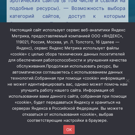
эротических сайтов (в том числе и ссылки на
подобные ресурсы). — Возможность выбора
категорий сайтов, доступ к которым
блокируется; Подробная информация о
Настоящий сайт использует сервис веб-аналитики Яндекс
действующих тарифах и деталях организации
Метрика, предоставляемый компанией ООО «ЯНДЕКС»,
уточняйте по телефону: +7 (3452) 680-682
119021, Россия, Москва, ул. Л. Толстого, 16 (далее —
Яндекс), сервис Яндекс Метрика использует файлы
«cookie» с целью сбора технических данных посетителей
для обеспечения работоспособности и улучшения качества
обслуживания.Продолжая использовать ресурс, Вы
автоматически соглашаетесь с использованием данных
технологий.Собранная при помощи «cookie» информация
не может идентифицировать вас, однако может помочь нам
улучшить работу нашего сайта. Информация об
использовании вами данного сайта, собранная при помощи
ООО "ИНФО-Магистраль".
«cookie», будет передаваться Яндексу и храниться на
Наши реквизиты
серверах Яндекса в Российской Федерации. Вы можете
Политика в отношении обработки персональных
отказаться от использования «cookie», выбрав
данных
соответствующие настройки в браузере.
Номер тех. поддержки: +7 (3452) 395 - 000
OK